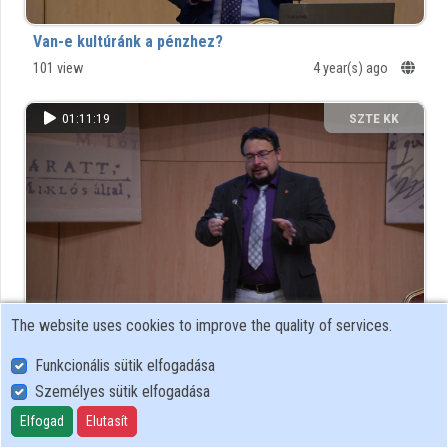
Van-e kultúránk a pénzhez?
Organizations
101 view
4 year(s) ago
Contributors
01:11:19
SZTE KK
The website uses cookies to improve the quality of services.
Az új koronavírus matematikája
Funkcionális sütik elfogadása
167 view
5 year(s) ago
Személyes sütik elfogadása
Elfogad
00:45:41
Elutasít
SZTE KK