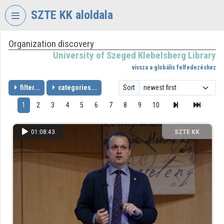
Skip header
Skip menu
Skip content
SZTE KK aloldala
Organization discovery
VIDEO
TORIUM
University of Szeged Klebelsberg Library
vissza a globális felfedezéshez
UNIVERSITY
OF
filter...
categories...
Sort
SZEGED
1
2
3
4
5
6
7
8
9
10
KLEBELSBERG
LIBRARY
01:08:43
SZTE KK
Organization home
Log In
Organization discovery
Categories
Organization playlists