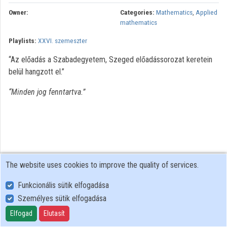
Owner:
Categories:
Mathematics
,
Applied
Organizations
mathematics
Playlists:
XXVI. szemeszter
Contributors
“Az előadás a Szabadegyetem, Szeged előadássorozat keretein
belül hangzott el.”
“Minden jog fenntartva.”
The website uses cookies to improve the quality of services.
Funkcionális sütik elfogadása
Személyes sütik elfogadása
User Policy
Adatkezelési tájékoztató (en)
Elfogad
Elutasít
Cookie Policy