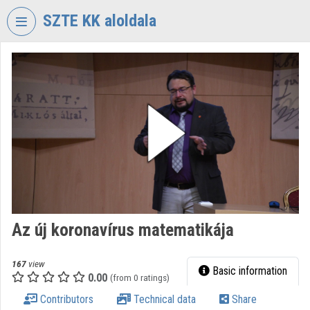
Skip header
Skip menu
Skip content
SZTE KK aloldala
VIDEO
TORIUM
UNIVERSITY
OF
SZEGED
KLEBELSBERG
LIBRARY
Organization home
Log In
Az új koronavírus matematikája
Organization discovery
167
view
Basic information
0.00
(from 0 ratings)
Categories
Contributors
Technical data
Share
Organization playlists