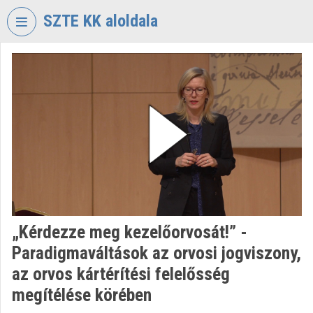
Skip header
Skip menu
Skip content
SZTE KK aloldala
VIDEO
TORIUM
UNIVERSITY
OF
SZEGED
KLEBELSBERG
LIBRARY
Organization home
Log In
„Kérdezze meg kezelőorvosát!” -
Paradigmaváltások az orvosi jogviszony,
Organization discovery
az orvos kártérítési felelősség
Categories
megítélése körében
Organization playlists