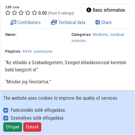
130
view
Basic information
Organizations
0.00
(from 0 ratings)
Contributors
Technical data
Share
Contributors
Owner:
Categories:
Medicine
,
Juridical
sciences
Playlists:
XXVII. szemeszter
“Az előadás a Szabadegyetem, Szeged előadássorozat keretein
belül hangzott el.”
“Minden jog fenntartva.”
The website uses cookies to improve the quality of services.
Funkcionális sütik elfogadása
Személyes sütik elfogadása
User Policy
Adatkezelési tájékoztató (en)
Elfogad
Elutasít
Cookie Policy