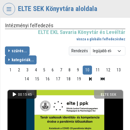
Fejléc kihagyása
Menü kihagyása
Tartalom kihagyása
ELTE SEK Könyvtára aloldala
Intézményi felfedezés
VIDEO
TORIUM
ELTE EKL Savaria Könyvtár és Levéltár
vissza a globális felfedezéshez
ELTE
EKL
szűrés...
Rendezés
SAVARIA
kategóriák...
KÖNYVTÁR
ÉS
1
2
3
4
5
6
7
8
9
10
11
12
13
LEVÉLTÁR
14
15
16
17
18
19
Intézményi kezdőlap
00:15:45
ELTE SEK
Bejelentkezés
KÖNYVTÁRA
Intézményi felfedezés
Kategóriák