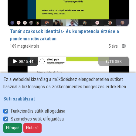
Intézményi listák
Intézmények
Tanár szakosok identitás- és kompetencia érzése a
Közreműködők
pandémia időszakában
Kutatások a COVID-19 pandémia idején - tudományos ülés
169 megtekintés
5 éve
00:15:44
ELTE SEK
KÖNYVTÁRA
Ez a weboldal kizárólag a működéshez elengedhetetlen sütiket
használ a biztonságos és zökkenőmentes böngészés érdekében.
Süti szabályzat
Funkcionális sütik elfogadása
Személyes sütik elfogadása
Elfogad
Elutasít
Lemorzsolódás vizsgálatok az ELTE Savaria Egyetemi