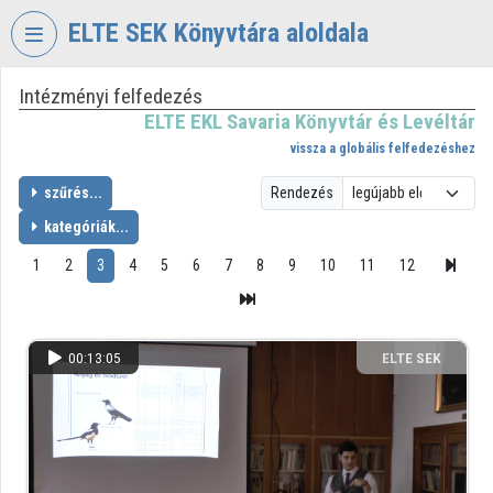
Fejléc kihagyása
Menü kihagyása
Tartalom kihagyása
ELTE SEK Könyvtára aloldala
Intézményi felfedezés
VIDEO
TORIUM
ELTE EKL Savaria Könyvtár és Levéltár
vissza a globális felfedezéshez
ELTE
EKL
szűrés...
Rendezés
SAVARIA
kategóriák...
KÖNYVTÁR
ÉS
1
2
3
4
5
6
7
8
9
10
11
12
LEVÉLTÁR
Intézményi kezdőlap
00:13:05
ELTE SEK
Bejelentkezés
KÖNYVTÁRA
Intézményi felfedezés
Kategóriák