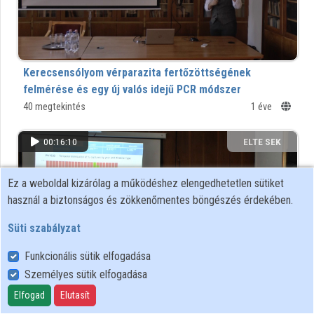
Intézményi listák
Intézmények
Kerecsensólyom vérparazita fertőzöttségének
Közreműködők
felmérése és egy új valós idejű PCR módszer
tesztelése
40 megtekintés
1 éve
XX. Regionális Természettudományi Konferencia
00:16:10
ELTE SEK
KÖNYVTÁRA
Ez a weboldal kizárólag a működéshez elengedhetetlen sütiket
használ a biztonságos és zökkenőmentes böngészés érdekében.
Süti szabályzat
Funkcionális sütik elfogadása
Személyes sütik elfogadása
Elfogad
Elutasít
A Magyarországon fészkelő füzikefajok (Phylloscopus