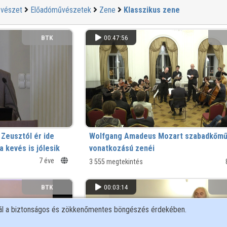
vészet
Előadóművészetek
Zene
Klasszikus zene
BTK
00:47:56
 Zeusztól ér ide
Wolfgang Amadeus Mozart szabadkőm
a kevés is jólesik
vonatkozású zenéi
7 éve
3 555 megtekintés
n
BTK
00:03:14
nál a biztonságos és zökkenőmentes böngészés érdekében.