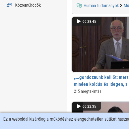
Közreműködők
Humán tudományok
Mű
00:28:45
„...gondoznunk kell őt: mert
minden koldús és idegen, s 
annak”
215 megtekintés
Homéros a magyar operaszínpado
00:22:35
Ez a weboldal kizárólag a működéshez elengedhetetlen sütiket hasz