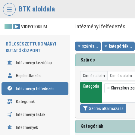
Fejléc kihagyása
Menü kihagyása
Tartalom kihagyása
BTK aloldala
Intézményi felfedezés
VIDEO
TORIUM
BÖLCSÉSZETTUDOMÁNYI
szűrés...
kategóriák...
KUTATÓKÖZPONT
Szűrés
Intézményi kezdőlap
Bejelentkezés
Cím és alcím
Kategória
Klasszikus ze
Intézményi felfedezés
×
Kategóriák
Szűrés alkalmazása
Intézményi listák
Kategóriák
Intézmények