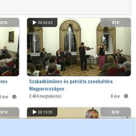
BTK
00:43:03
BTK
űves
Szabadkőműves és patrióta zenekultúra
Magyarországon
1770–1800
3 404 megtekintés
8 éve
8 éve
BTK
00:13:25
BTK