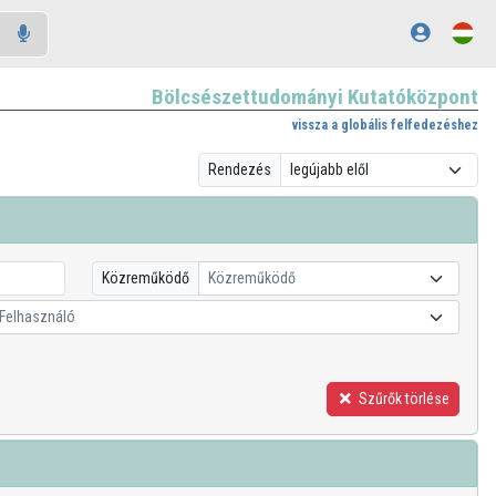
Bölcsészettudományi Kutatóközpont
vissza a globális felfedezéshez
Rendezés
Közreműködő
Közreműködő
Felhasználó
Szűrők törlése