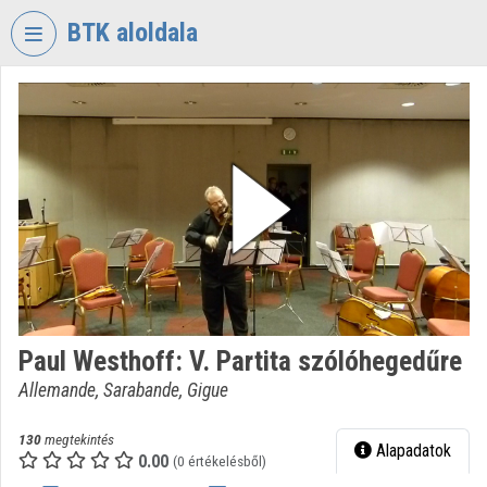
Fejléc kihagyása
Menü kihagyása
Tartalom kihagyása
BTK aloldala
VIDEO
TORIUM
BÖLCSÉSZETTUDOMÁNYI
KUTATÓKÖZPONT
Intézményi kezdőlap
Bejelentkezés
Intézményi felfedezés
Paul Westhoff: V. Partita szólóhegedűre
Kategóriák
Allemande, Sarabande, Gigue
Intézményi listák
130
megtekintés
Alapadatok
Intézmények
0.00
(0 értékelésből)