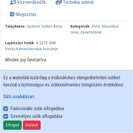
Közreműködők
Technikai adatok
Közreműködők
Megosztás
Tulajdonos:
Újváriné Tüskés Anna
Kategóriák:
Zene
,
Klasszikus
zene
,
Zenetörténet
Lejátszási listák:
A SZTE ZMK
Vonós Kamarazenekar koncertje
Minden jog fenntartva.
Ez a weboldal kizárólag a működéshez elengedhetetlen sütiket
használ a biztonságos és zökkenőmentes böngészés érdekében.
Süti szabályzat
Funkcionális sütik elfogadása
Személyes sütik elfogadása
Felhasználói szabályzat
Adatkezelési tájékoztató
Elfogad
Elutasít
Süti szabályzat