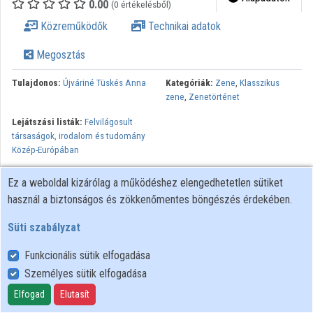
0.00
(0 értékelésből)
Közreműködők
Közreműködők
Technikai adatok
Megosztás
Tulajdonos:
Újváriné Tüskés Anna
Kategóriák:
Zene
,
Klasszikus
zene
,
Zenetörténet
Lejátszási listák:
Felvilágosult
társaságok, irodalom és tudomány
Közép-Európában
Francia-német szabadkőműves dalok (Pérau, 1745) Élet, élet,
Ez a weboldal kizárólag a működéshez elengedhetetlen sütiket
kedvessé csak a barátság tész (1790 k.) Csokonai Vitéz Mihály:
használ a biztonságos és zökkenőmentes böngészés érdekében.
Libertas optima rerum (1794) Pesti magyar verbunkok (Zgurits
Imre gyűjteménye, 1790) Pálóczi Horváth Ádám: Árion
Süti szabályzat
felszenteltetése (1789) Csokonai Vitéz Mihály: A nap innepe
Funkcionális sütik elfogadása
(Festetics Györgyhöz, 1801) Pálóczi Horváth Ádám: Égi
Személyes sütik elfogadása
fenyegetés, üstökös csillag (1790) Pergamus filii patriae –
Verseghy Ferenc: A marsziliai ének (1794) Batsányi János: A látó
Elfogad
Elutasít
(1791) Kossovits József: Lassú magyar (1794) Csokonai Vitéz