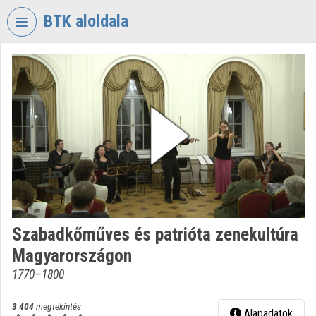
Fejléc kihagyása
Menü kihagyása
Tartalom kihagyása
BTK aloldala
VIDEO
TORIUM
BÖLCSÉSZETTUDOMÁNYI
KUTATÓKÖZPONT
Intézményi kezdőlap
Bejelentkezés
Intézményi felfedezés
Szabadkőműves és patrióta zenekultúra
Kategóriák
Magyarországon
Intézményi listák
1770–1800
Intézmények
3 404
megtekintés
Alapadatok