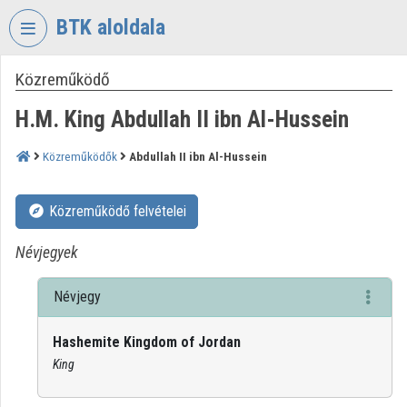
Fejléc kihagyása
Menü kihagyása
Tartalom kihagyása
BTK aloldala
Közreműködő
VIDEO
TORIUM
H.M. King Abdullah II ibn Al-Hussein
BÖLCSÉSZETTUDOMÁNYI
KUTATÓKÖZPONT
Közreműködők
Abdullah II ibn Al-Hussein
Intézményi kezdőlap
Közreműködő felvételei
Bejelentkezés
Névjegyek
Intézményi felfedezés
Névjegy
Kategóriák
Hashemite Kingdom of Jordan
Intézményi listák
King
Intézmények