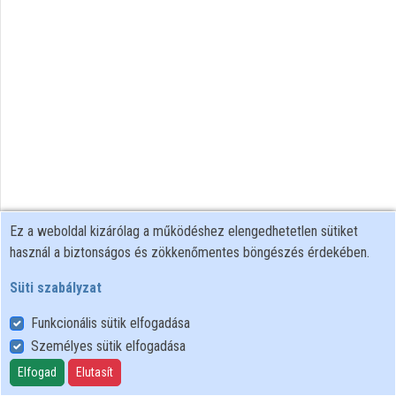
Közreműködők
Ez a weboldal kizárólag a működéshez elengedhetetlen sütiket
használ a biztonságos és zökkenőmentes böngészés érdekében.
Süti szabályzat
Funkcionális sütik elfogadása
Személyes sütik elfogadása
Felhasználói szabályzat
Adatkezelési tájékoztató
Elfogad
Elutasít
Süti szabályzat