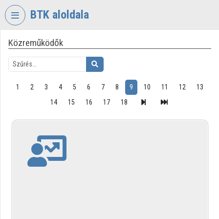
Fejléc kihagyása
Menü kihagyása
Tartalom kihagyása
BTK aloldala
Közreműködők
VIDEO
TORIUM
BÖLCSÉSZETTUDOMÁNYI
KUTATÓKÖZPONT
1
2
3
4
5
6
7
8
9
10
11
12
13
Intézményi kezdőlap
14
15
16
17
18
Bejelentkezés
Intézményi felfedezés
Kategóriák
Intézményi listák
Intézmények