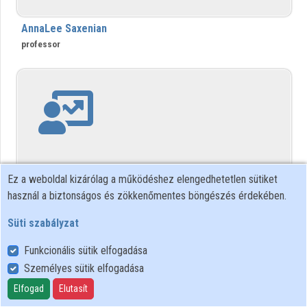
Közreműködők
AnnaLee Saxenian
professor
Ez a weboldal kizárólag a működéshez elengedhetetlen sütiket
használ a biztonságos és zökkenőmentes böngészés érdekében.
Süti szabályzat
dr. Annamária Zsákai
Funkcionális sütik elfogadása
Személyes sütik elfogadása
Elfogad
Elutasít