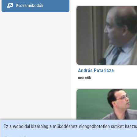
Közreműködők
András Pataricza
mérnök
Ez a weboldal kizárólag a működéshez elengedhetetlen sütiket hasz