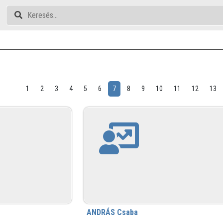
1
2
3
4
5
6
7
8
9
10
11
12
13
ANDRÁS Csaba