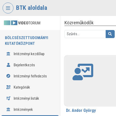
Fejléc kihagyása
Menü kihagyása
Tartalom kihagyása
BTK aloldala
Közreműködők
VIDEO
TORIUM
BÖLCSÉSZETTUDOMÁNYI
KUTATÓKÖZPONT
Intézményi kezdőlap
Bejelentkezés
Intézményi felfedezés
Kategóriák
Intézményi listák
Intézmények
Dr. Andor György