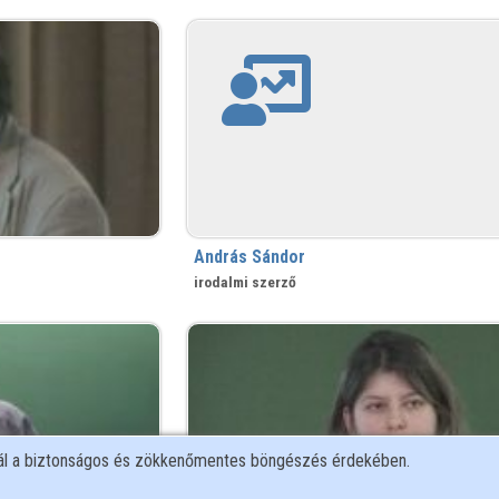
András Sándor
irodalmi szerző
nál a biztonságos és zökkenőmentes böngészés érdekében.