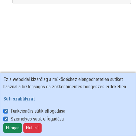
Közreműködők
Ez a weboldal kizárólag a működéshez elengedhetetlen sütiket
használ a biztonságos és zökkenőmentes böngészés érdekében.
Süti szabályzat
Funkcionális sütik elfogadása
Személyes sütik elfogadása
Felhasználói szabályzat
Adatkezelési tájékoztató
Elfogad
Elutasít
Süti szabályzat