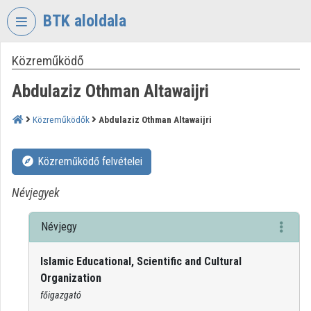
Fejléc kihagyása
Menü kihagyása
Tartalom kihagyása
BTK aloldala
Közreműködő
VIDEO
TORIUM
Abdulaziz Othman Altawaijri
BÖLCSÉSZETTUDOMÁNYI
KUTATÓKÖZPONT
Közreműködők
Abdulaziz Othman Altawaijri
Intézményi kezdőlap
Közreműködő felvételei
Bejelentkezés
Névjegyek
Intézményi felfedezés
Névjegy
Kategóriák
Islamic Educational, Scientific and Cultural
Intézményi listák
Organization
Intézmények
főigazgató