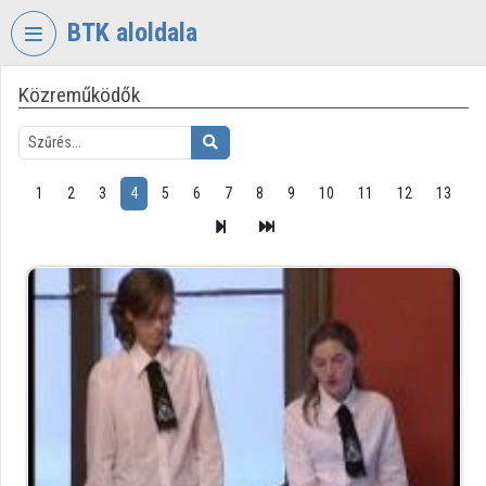
Fejléc kihagyása
Menü kihagyása
Tartalom kihagyása
BTK aloldala
Közreműködők
VIDEO
TORIUM
BÖLCSÉSZETTUDOMÁNYI
KUTATÓKÖZPONT
1
2
3
4
5
6
7
8
9
10
11
12
13
Intézményi kezdőlap
Bejelentkezés
Intézményi felfedezés
Kategóriák
Intézményi listák
Intézmények