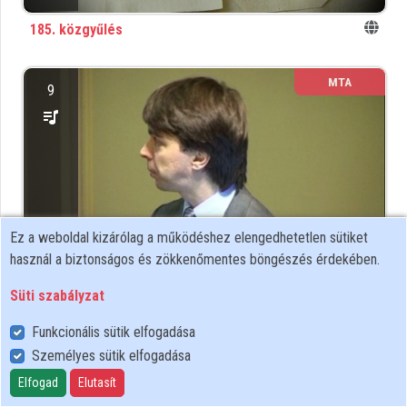
185. közgyűlés
Közreműködők
MTA
9
Ez a weboldal kizárólag a működéshez elengedhetetlen sütiket
használ a biztonságos és zökkenőmentes böngészés érdekében.
A Bolyai János Nemzetközi Matematikai Díj átadása
Süti szabályzat
2010
Funkcionális sütik elfogadása
Személyes sütik elfogadása
MTA
218
Elfogad
Elutasít