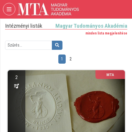
Fejléc kihagyása
Menü kihagyása
Tartalom kihagyása
Intézményi listák
Magyar Tudományos Akadémia
VIDEO
TORIUM
minden lista megjelenítése
MAGYAR
TUDOMÁNYOS
AKADÉMIA
1
2
Intézményi kezdőlap
MTA
2
Bejelentkezés
Intézményi felfedezés
Kategóriák
Intézményi listák
Intézmények