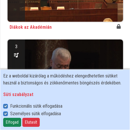
Közreműködők
Diákok az Akadémián
3
Ez a weboldal kizárólag a működéshez elengedhetetlen sütiket
használ a biztonságos és zökkenőmentes böngészés érdekében.
Süti szabályzat
Funkcionális sütik elfogadása
Nyilvános előadás
Személyes sütik elfogadása
Elfogad
Elutasít
7