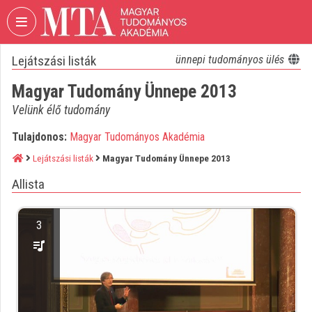
Fejléc kihagyása
Menü kihagyása
Tartalom kihagyása
Lejátszási listák
ünnepi tudományos ülés
VIDEO
TORIUM
Magyar Tudomány Ünnepe 2013
MAGYAR
Velünk élő tudomány
TUDOMÁNYOS
AKADÉMIA
Tulajdonos:
Magyar Tudományos Akadémia
Lejátszási listák
Magyar Tudomány Ünnepe 2013
Intézményi kezdőlap
Allista
Bejelentkezés
Intézményi felfedezés
3
Kategóriák
Intézményi listák
Intézmények