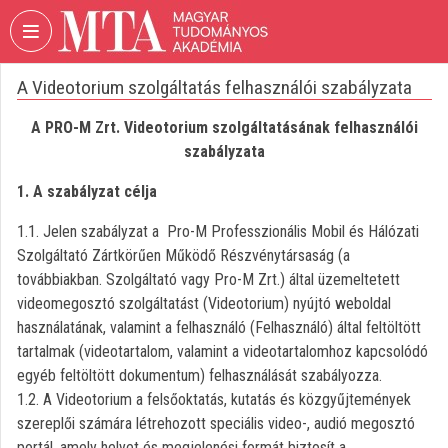
Fejléc kihagyása
Menü kihagyása
Tartalom kihagyása
A Videotorium szolgáltatás felhasználói szabályzata
VIDEO
TORIUM
A PRO-M Zrt. Videotorium szolgáltatásának felhasználói
MAGYAR
szabályzata
TUDOMÁNYOS
AKADÉMIA
1. A szabályzat célja
Intézményi kezdőlap
1.1. Jelen szabályzat a Pro-M Professzionális Mobil és Hálózati
Szolgáltató Zártkörűen Működő Részvénytársaság (a
Bejelentkezés
továbbiakban. Szolgáltató vagy Pro-M Zrt.) által üzemeltetett
videomegosztó szolgáltatást (Videotorium) nyújtó weboldal
Intézményi felfedezés
használatának, valamint a felhasználó (Felhasználó) által feltöltött
tartalmak (videotartalom, valamint a videotartalomhoz kapcsolódó
Kategóriák
egyéb feltöltött dokumentum) felhasználását szabályozza.
1.2. A Videotorium a felsőoktatás, kutatás és közgyűjtemények
Intézményi listák
szereplői számára létrehozott speciális video-, audió megosztó
Intézmények
portál, amely helyet és megjelenési formát biztosít a