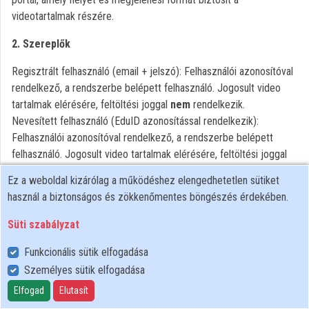
videotartalmak részére.
Közreműködők
2. Szereplők
Regisztrált felhasználó (email + jelszó): Felhasználói azonosítóval
rendelkező, a rendszerbe belépett felhasználó. Jogosult video
tartalmak elérésére, feltöltési joggal
nem
rendelkezik.
Nevesített felhasználó (EduID azonosítással rendelkezik):
Felhasználói azonosítóval rendelkező, a rendszerbe belépett
felhasználó. Jogosult video tartalmak elérésére, feltöltési joggal
rendelkezik.
Ez a weboldal kizárólag a működéshez elengedhetetlen sütiket
Vendég látogató: Felhasználói azonosítóval nem rendelkező
használ a biztonságos és zökkenőmentes böngészés érdekében.
személy. Csak a publikus tartalmak elérésére jogosult, feltöltési
joga nincs.
Süti szabályzat
(a továbbiakban az előző három kategória együttesen vagy külön-
Funkcionális sütik elfogadása
külön: Felhasználó)
Harmadik fél: Olyan személy, aki a feltöltött felvételen szerepel,
Személyes sütik elfogadása
vagy valamely jogát (pl.: szerzői jog, személyiségi jogok,
Elfogad
Elutasít
szomszédos jogok) érinti a feltöltött tartalom, vagy a Regisztrált