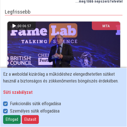
...még több népszerű felvétel
Legfrissebb
Közreműködők
00:06:57
MTA
Ez a weboldal kizárólag a működéshez elengedhetetlen sütiket
használ a biztonságos és zökkenőmentes böngészés érdekében.
Felkai Péter - Torkig lakva COVID-dal – avagy hogyan
Süti szabályzat
utazzunk a világjárvány idején
Funkcionális sütik elfogadása
143 megtekintés
5 éve
Személyes sütik elfogadása
...még több friss felvétel
Elfogad
Elutasít
Az utóbbi időben legjobban értekeltek