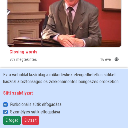
Közreműködők
Closing words
708 megtekintés
16 éve
00:57:10
MTA
Ez a weboldal kizárólag a működéshez elengedhetetlen sütiket
használ a biztonságos és zökkenőmentes böngészés érdekében.
Süti szabályzat
Funkcionális sütik elfogadása
Személyes sütik elfogadása
Elfogad
Elutasít