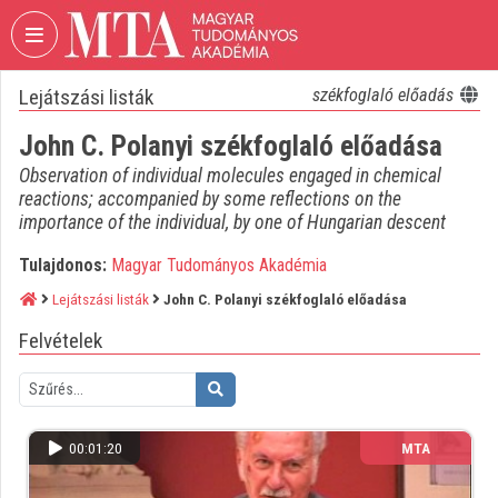
Fejléc kihagyása
Menü kihagyása
Tartalom kihagyása
Lejátszási listák
székfoglaló előadás
VIDEO
TORIUM
John C. Polanyi székfoglaló előadása
MAGYAR
Observation of individual molecules engaged in chemical
TUDOMÁNYOS
reactions; accompanied by some reflections on the
AKADÉMIA
importance of the individual, by one of Hungarian descent
Intézményi kezdőlap
Tulajdonos:
Magyar Tudományos Akadémia
Lejátszási listák
John C. Polanyi székfoglaló előadása
Bejelentkezés
Felvételek
Intézményi felfedezés
Kategóriák
Intézményi listák
00:01:20
MTA
Intézmények