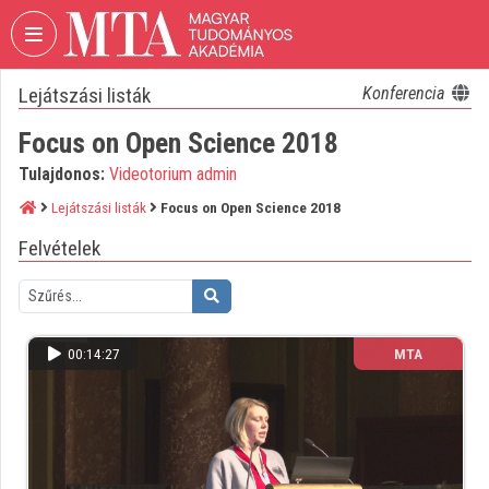
Fejléc kihagyása
Menü kihagyása
Tartalom kihagyása
Lejátszási listák
Konferencia
VIDEO
TORIUM
Focus on Open Science 2018
MAGYAR
Tulajdonos:
Videotorium admin
TUDOMÁNYOS
AKADÉMIA
Lejátszási listák
Focus on Open Science 2018
Felvételek
Intézményi kezdőlap
Bejelentkezés
Intézményi felfedezés
00:14:27
MTA
Kategóriák
Intézményi listák
Intézmények