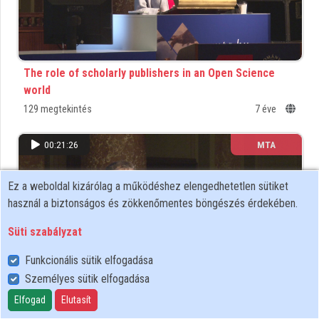
Közreműködők
The role of scholarly publishers in an Open Science
world
129 megtekintés
7 éve
00:21:26
MTA
Ez a weboldal kizárólag a működéshez elengedhetetlen sütiket
használ a biztonságos és zökkenőmentes böngészés érdekében.
Süti szabályzat
Funkcionális sütik elfogadása
Személyes sütik elfogadása
Elfogad
Elutasít
Ideas for Knowledge Democratization