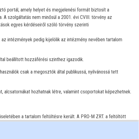
tó portál, amely helyet és megjelenési formát biztosít a
A szolgáltatás nem minősül a 2001. évi CVIII. törvény az
ások egyes kérdéseiről szóló törvény szerinti
 az intézmények pedig kijelölik az intézmény nevében tartalom
al beállított hozzáférési szinthez igazodik.
elhasználók csak a megosztók által publikussá, nyilvánossá tett
at, alcsatornákat hozhatnak létre, valamint csoportokat képezhetnek.
viseletében a tartalom feltöltésre került. A PRO-M ZRT. a feltöltött