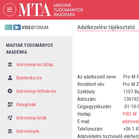
Fejléc kihagyása
Menü kihagyása
Tartalom kihagyása
Adatkezelési tájékoztató
VIDEO
TORIUM
MAGYAR TUDOMÁNYOS
AKADÉMIA
Intézményi kezdőlap
Az adatkezelő neve: Pro-M Pro
Bejelentkezés
Rövidített név: Pro-M Zr
Intézményi felfedezés
Székhely: 1107 Budapes
Adószám: 13619244
Kategóriák
Cégjegyzékszám: 01-10-0
Honlap:
PRO-M
Intézményi listák
E-mail:
adatved
Telefonszám: +36 1 45
Intézmények
Adatvédelmi tisztviselő elérhe