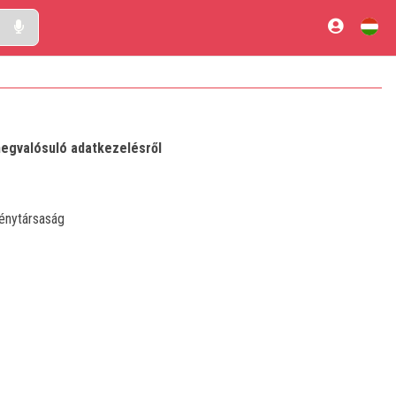
megvalósuló adatkezelésről
énytársaság