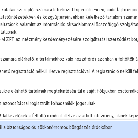
 kutatás szereplői számára létrehozott speciális videó, audiófájl-megosz
kutatóintézetekben és közgyűjteményekben keletkező tartalom számára. 
áltatások, valamint az információs társadalommal összefüggő szolgáltat
tatásnak.
O-M ZRT. az intézmény kezdeményezésére szolgáltatási szerződést köt,
számára elérhető, a tartalmakhoz való hozzáférés azonban a feltöltők ált
ető regisztráció nélkül, illetve regisztrációval. A regisztráció nélküli f
.
szükre elérhető tartalmak megtekintésén túl a saját fiókjukban csatornák
 azonosítással regisztrált felhasználók jogosultak.
n Adatkezelőnek a feltöltő minősül, illetve az adott intézmény, akinek kép
eldolgozó.
nál a biztonságos és zökkenőmentes böngészés érdekében.
 alábbi adatkezelések valósulnak meg: