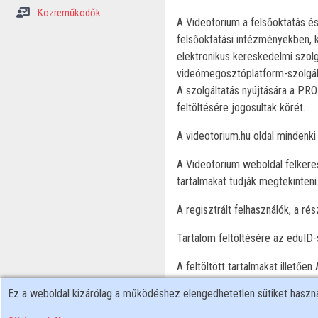
Közreműködők
A Videotorium a felsőoktatás és
felsőoktatási intézményekben, 
elektronikus kereskedelmi szolg
videómegosztóplatform-szolgál
A szolgáltatás nyújtására a PR
feltöltésére jogosultak körét.
A videotorium.hu oldal mindenki 
A Videotorium weboldal felkeresh
tartalmakat tudják megtekinteni
A regisztrált felhasználók, a ré
Tartalom feltöltésére az eduID-s
A feltöltött tartalmakat illetőe
tartalmak vonatkozásában adatf
Ez a weboldal kizárólag a működéshez elengedhetetlen sütiket hasz
A weboldal használata során az