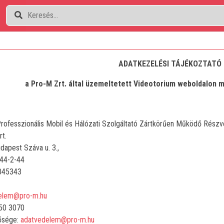
ADATKEZELÉSI TÁJÉKOZTATÓ
a Pro-M Zrt. által üzemeltetett Videotorium weboldalon 
fesszionális Mobil és Hálózati Szolgáltató Zártkörűen Működő Részv
t.
t Száva u. 3.,
-2-44
45343
elem@pro-m.hu
0 3070
tősége:
adatvedelem@pro-m.hu