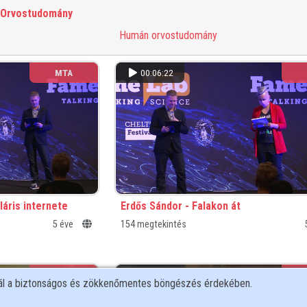
Orvostudomány
Humán orvostudomány
MTA
00:06:22
áris internete
Erdős Sándor - Falakon át
5 éve
154 megtekintés
MTA
01:16:19
nál a biztonságos és zökkenőmentes böngészés érdekében.