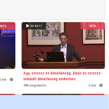
MTA
00:48:17
MTA
Agy, stressz és álmatlanság; Alvás és stressz-
indukált álmatlanság emberben
5 éve
448 megtekintés
6 éve
MTA
00:10:07
MTA