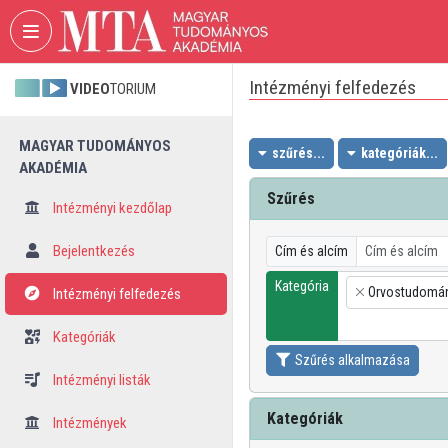
Fejléc kihagyása
Menü kihagyása
Tartalom kihagyása
Intézményi felfedezés
VIDEO
TORIUM
MAGYAR TUDOMÁNYOS
szűrés...
kategóriák...
AKADÉMIA
Szűrés
Intézményi kezdőlap
Bejelentkezés
Cím és alcím
Kategória
Orvostudomá
Intézményi felfedezés
×
Kategóriák
Szűrés alkalmazása
Intézményi listák
Kategóriák
Intézmények