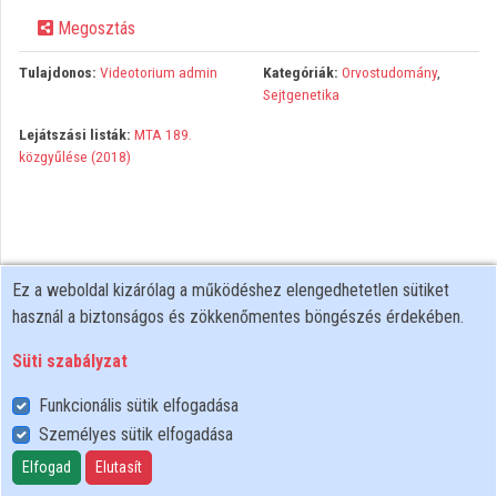
Megosztás
Közreműködők
Tulajdonos:
Videotorium admin
Kategóriák:
Orvostudomány
,
Sejtgenetika
Lejátszási listák:
MTA 189.
közgyűlése (2018)
Ez a weboldal kizárólag a működéshez elengedhetetlen sütiket
használ a biztonságos és zökkenőmentes böngészés érdekében.
Süti szabályzat
Funkcionális sütik elfogadása
Személyes sütik elfogadása
Felhasználói szabályzat
Adatkezelési tájékoztató
Elfogad
Elutasít
Süti szabályzat