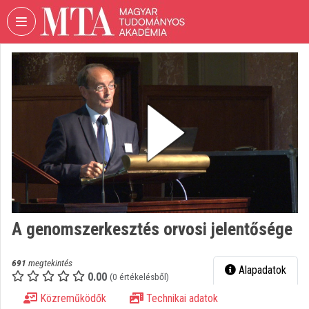
Fejléc kihagyása
Menü kihagyása
Tartalom kihagyása
VIDEO
TORIUM
MAGYAR
TUDOMÁNYOS
AKADÉMIA
Intézményi kezdőlap
Bejelentkezés
Intézményi felfedezés
A genomszerkesztés orvosi jelentősége
Kategóriák
691
megtekintés
Alapadatok
0.00
Intézményi listák
(0 értékelésből)
Közreműködők
Technikai adatok
Intézmények