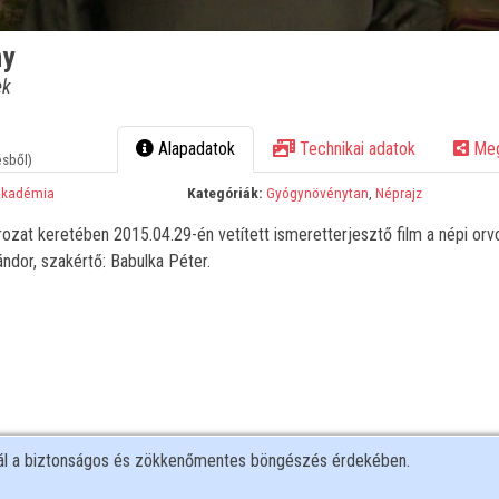
ny
ek
Alapadatok
Technikai adatok
Meg
ésből)
Akadémia
Kategóriák:
Gyógynövénytan
,
Néprajz
zat keretében 2015.04.29-én vetített ismeretterjesztő film a népi orvo
ndor, szakértő: Babulka Péter.
nál a biztonságos és zökkenőmentes böngészés érdekében.