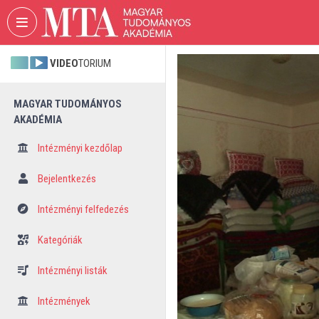
Fejléc kihagyása
Menü kihagyása
Tartalom kihagyása
VIDEO
TORIUM
MAGYAR TUDOMÁNYOS
AKADÉMIA
Intézményi kezdőlap
Bejelentkezés
Intézményi felfedezés
Kategóriák
Intézményi listák
Intézmények