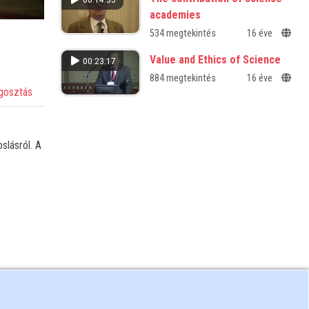
The case of cervical cancer in the
academies
Amazon jungle
534 megtekintés
16 éve
Value and Ethics of Science
00:23:17
884 megtekintés
16 éve
osztás
slásról. A