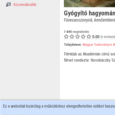
Közreműködők
Gyógyító hagyomá
Füvesasszonyok, kenőember
1 695
megtekintés
0.00
(0 értékel
Tulajdonos:
Magyar Tudományos 
Filmklub az Akadémián című soro
filmet rendezte: Novobáczky Sá
Ez a weboldal kizárólag a működéshez elengedhetetlen sütiket hasz