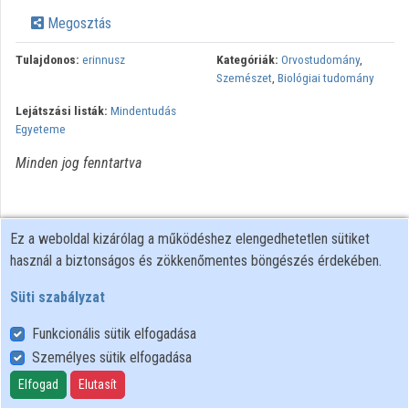
Közreműködők
Megosztás
Tulajdonos:
erinnusz
Kategóriák:
Orvostudomány
,
Szemészet
,
Biológiai tudomány
Lejátszási listák:
Mindentudás
Egyeteme
Minden jog fenntartva
Ez a weboldal kizárólag a működéshez elengedhetetlen sütiket
használ a biztonságos és zökkenőmentes böngészés érdekében.
Süti szabályzat
Funkcionális sütik elfogadása
Személyes sütik elfogadása
Felhasználói szabályzat
Adatkezelési tájékoztató
Elfogad
Elutasít
Süti szabályzat