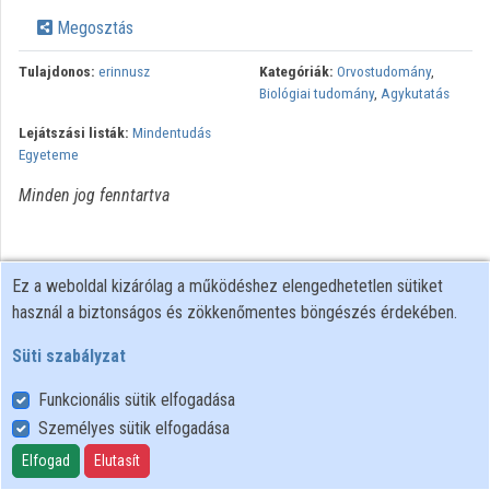
Közreműködők
Megosztás
Tulajdonos:
erinnusz
Kategóriák:
Orvostudomány
,
Biológiai tudomány
,
Agykutatás
Lejátszási listák:
Mindentudás
Egyeteme
Minden jog fenntartva
Ez a weboldal kizárólag a működéshez elengedhetetlen sütiket
használ a biztonságos és zökkenőmentes böngészés érdekében.
Süti szabályzat
Funkcionális sütik elfogadása
Személyes sütik elfogadása
Felhasználói szabályzat
Adatkezelési tájékoztató
Elfogad
Elutasít
Süti szabályzat