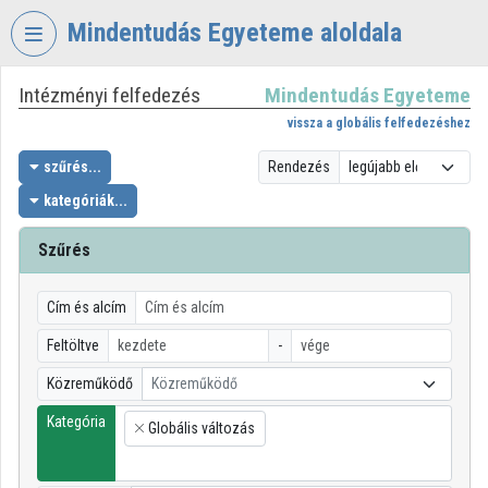
Fejléc kihagyása
Menü kihagyása
Tartalom kihagyása
Mindentudás Egyeteme aloldala
Intézményi felfedezés
Mindentudás Egyeteme
VIDEO
TORIUM
vissza a globális felfedezéshez
MINDENTUDÁS
szűrés...
Rendezés
EGYETEME
kategóriák...
Intézményi kezdőlap
Szűrés
Bejelentkezés
Cím és alcím
Intézményi felfedezés
Feltöltve
-
Kategóriák
Közreműködő
Közreműködő
Intézményi listák
Kategória
Globális változás
×
Intézmények