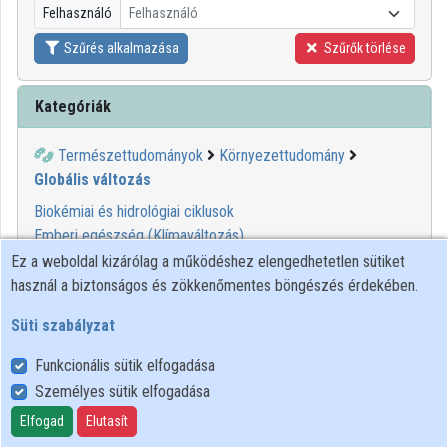
Felhasználó
Felhasználó
Közreműködők
Szűrés alkalmazása
Szűrők törlése
Kategóriák
Természettudományok
Környezettudomány
Globális változás
Biokémiai és hidrológiai ciklusok
Emberi egészség (Klímaváltozás)
Földtakaró és degradációja (Klímaváltozás)
Ez a weboldal kizárólag a működéshez elengedhetetlen sütiket
Klímaváltozás
használ a biztonságos és zökkenőmentes böngészés érdekében.
Ózon és légköri vegyületek (Klímaváltozás)
Süti szabályzat
00:04:36
MINDENTUDÁS
Funkcionális sütik elfogadása
Személyes sütik elfogadása
Elfogad
Elutasít