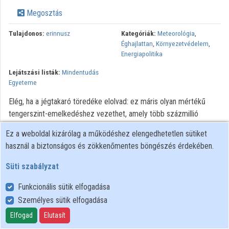
Közreműködők
Megosztás
Tulajdonos:
erinnusz
Kategóriák:
Meteorológia
,
Éghajlattan
,
Környezetvédelem
,
Energiapolitika
Lejátszási listák:
Mindentudás
Egyeteme
Elég, ha a jégtakaró töredéke elolvad: ez máris olyan mértékű
tengerszint-emelkedéshez vezethet, amely több százmillió
embert kényszeríthet elvándorlásra. Bár sokféle módon tesznek
Ez a weboldal kizárólag a működéshez elengedhetetlen sütiket
erőfeszítéseket az üvegházhatású gázok kibocsátásának
használ a biztonságos és zökkenőmentes böngészés érdekében.
csökkentésére, úgy tűnik, a klímaváltozás elkerülhetetlen. A
Mindentudás Egyeteme (ME) idei utolsó Klubján környezetvédelmi
Süti szabályzat
és energiaipari szakemberek latolgatták, milyen várható
Funkcionális sütik elfogadása
következményekkel kell számolnunk a nem is olyan távoli jövőben.
Személyes sütik elfogadása
Minden jog fenntartva
Elfogad
Elutasít