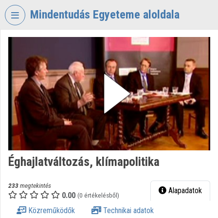
Fejléc kihagyása
Menü kihagyása
Tartalom kihagyása
Mindentudás Egyeteme aloldala
VIDEO
TORIUM
MINDENTUDÁS
EGYETEME
Intézményi kezdőlap
Bejelentkezés
Intézményi felfedezés
Éghajlatváltozás, klímapolitika
Kategóriák
Intézményi listák
233
megtekintés
Alapadatok
0.00
(0 értékelésből)
Intézmények
Közreműködők
Technikai adatok