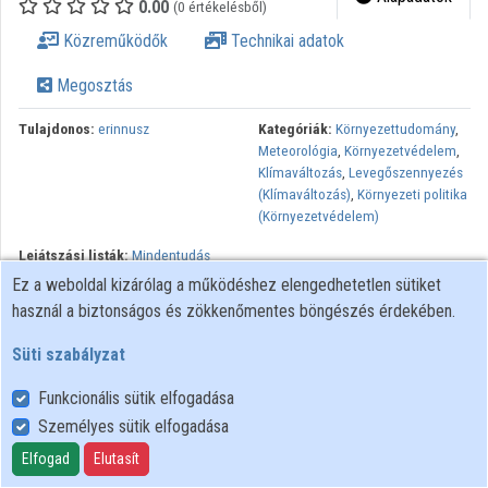
0.00
(0 értékelésből)
Közreműködők
Közreműködők
Technikai adatok
Megosztás
Tulajdonos:
erinnusz
Kategóriák:
Környezettudomány
,
Meteorológia
,
Környezetvédelem
,
Klímaváltozás
,
Levegőszennyezés
(Klímaváltozás)
,
Környezeti politika
(Környezetvédelem)
Lejátszási listák:
Mindentudás
Egyeteme
Ez a weboldal kizárólag a működéshez elengedhetetlen sütiket
használ a biztonságos és zökkenőmentes böngészés érdekében.
A levegő és a lélegzetvétel az életet jelenti számunkra. Így
könnyű belátni, hogy ha nem vigyázunk a levegőre és a légkörre,
Süti szabályzat
azt bizony nagyon megbánhatjuk.
Funkcionális sütik elfogadása
Minden jog fenntartva.
Személyes sütik elfogadása
Elfogad
Elutasít
Felhasználói szabályzat