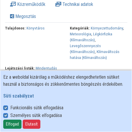
Közreműködők
Technikai adatok
Közreműködők
Megosztás
Tulajdonos:
Könyvtáros
Kategóriák:
Környezettudomány
,
Meteorológia
,
Légkörfizika
(Klímaváltozás)
,
Levegőszennyezés
(Klímaváltozás)
,
Klímaváltozás
hatása (Klímaváltozás)
Lejátszási listák:
Mindentudás
Egyeteme
Ez a weboldal kizárólag a működéshez elengedhetetlen sütiket
használ a biztonságos és zökkenőmentes böngészés érdekében.
Az időjárás-előrejelzés csak az elmúlt 150 évben vált igazi
tudománnyá. Az előadás tömören végigköveti e fejlődés
Süti szabályzat
mérföldköveit, amelyek mind kapcsolódnak a tudomány és a
technika, különösképp a méréstechnika, a távközlés, a
Funkcionális sütik elfogadása
távérzékelés, az űrkutatás és döntően a számítástechnika
Személyes sütik elfogadása
másfélszázados eredményeihez. Ez a kis történeti áttekintés
Elfogad
Elutasít
módot ad alapvető légköri folyamatok közérthető bemutatására