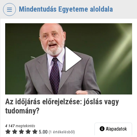
Fejléc kihagyása
Menü kihagyása
Tartalom kihagyása
Mindentudás Egyeteme aloldala
VIDEO
TORIUM
MINDENTUDÁS
EGYETEME
Intézményi kezdőlap
Bejelentkezés
Intézményi felfedezés
Az időjárás előrejelzése: jóslás vagy
Kategóriák
tudomány?
Intézményi listák
4 147
megtekintés
Alapadatok
Intézmények
5.00
(1 értékelésből)