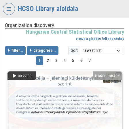
Skip header
Skip menu
Skip content
HCSO Library aloldala
Organization discovery
VIDEO
TORIUM
Hungarian Central Statistical Office Library
vissza a globális felfedezéshez
HUNGARIAN
CENTRAL
filter...
categories...
Sort
STATISTICAL
1
2
3
4
5
6
7
OFFICE
LIBRARY
00:27:03
HCSO LIBRARY
Organization home
Log In
Organization discovery
Categories
Organization playlists