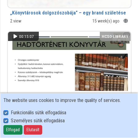
„Könyvtárosok dolgozószobája” – egy brand születése
Organizations
2 view
15 week(s) ago
Contributors
00:15:07
HCSO LIBRARY
The website uses cookies to improve the quality of services.
A HM Hadtörténeti Intézet és Múzeum Hadtörténeti
Funkcionális sütik elfogadása
Könyvtár különleges gyűjteményei
Személyes sütik elfogadása
3 view
15 week(s) ago
Elfogad
Elutasít
00:09:17
HCSO LIBRARY