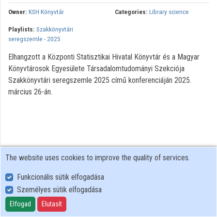
Owner:
KSH Könyvtár
Categories:
Library science
Organizations
Playlists:
Szakkönyvtári
seregszemle - 2025
Contributors
Elhangzott a Központi Statisztikai Hivatal Könyvtár és a Magyar
Könyvtárosok Egyesülete Társadalomtudományi Szekciója
Szakkönyvtári seregszemle 2025 című konferenciáján 2025.
március 26-án.
The website uses cookies to improve the quality of services.
Funkcionális sütik elfogadása
Személyes sütik elfogadása
User Policy
Adatkezelési tájékoztató (en)
Elfogad
Elutasít
Cookie Policy