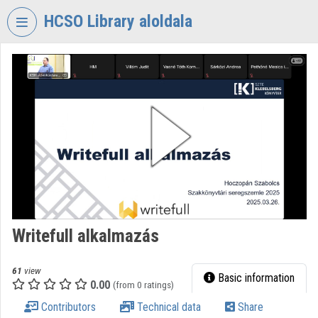
Skip header
Skip menu
Skip content
HCSO Library aloldala
VIDEO
TORIUM
HUNGARIAN
CENTRAL
STATISTICAL
OFFICE
LIBRARY
Organization home
Log In
Writefull alkalmazás
Organization discovery
61
view
Basic information
0.00
(from 0 ratings)
Categories
Contributors
Technical data
Share
Organization playlists