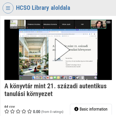
Skip header
Skip menu
Skip content
HCSO Library aloldala
VIDEO
TORIUM
HUNGARIAN
CENTRAL
STATISTICAL
OFFICE
LIBRARY
Organization home
Log In
A könyvtár mint 21. századi autentikus
tanulási környezet
Organization discovery
Categories
64
view
Basic information
0.00
(from 0 ratings)
Organization playlists