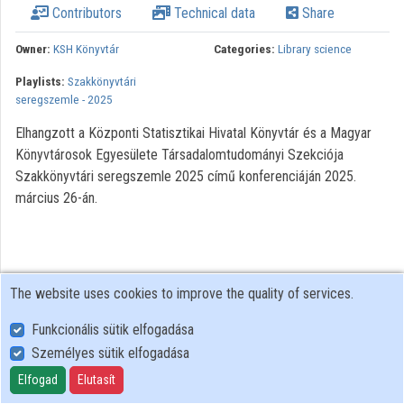
Contributors
Technical data
Share
Organizations
Owner:
KSH Könyvtár
Categories:
Library science
Contributors
Playlists:
Szakkönyvtári
seregszemle - 2025
Elhangzott a Központi Statisztikai Hivatal Könyvtár és a Magyar
Könyvtárosok Egyesülete Társadalomtudományi Szekciója
Szakkönyvtári seregszemle 2025 című konferenciáján 2025.
március 26-án.
The website uses cookies to improve the quality of services.
Funkcionális sütik elfogadása
Személyes sütik elfogadása
User Policy
Adatkezelési tájékoztató (en)
Elfogad
Elutasít
Cookie Policy