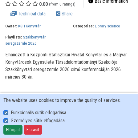
Basic information
0.00
(from 0 ratings)
Organizations
Technical data
Share
Contributors
Owner:
KSH Könyvtár
Categories:
Library science
Playlists:
Szakkönyvtári
seregszemle 2026
Elhangzott a Központi Statisztikai Hivatal Könyvtár és a Magyar
Könyvtárosok Egyesülete Társadalomtudományi Szekciója
Szakkönyvtári seregszemle 2026 című konferenciáján 2026.
március 30-án.
The website uses cookies to improve the quality of services.
Funkcionális sütik elfogadása
Személyes sütik elfogadása
User Policy
Adatkezelési tájékoztató (en)
Elfogad
Elutasít
Cookie Policy