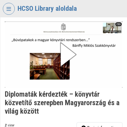
Skip header
Skip menu
Skip content
HCSO Library aloldala
VIDEO
TORIUM
HUNGARIAN
CENTRAL
STATISTICAL
OFFICE
LIBRARY
Organization home
Log In
Diplomaták kérdezték – könyvtár
közvetítő szerepben Magyarország és a
Organization discovery
világ között
Categories
2
view
Organization playlists