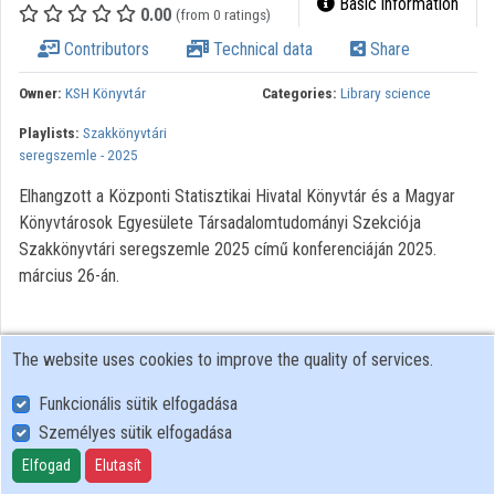
Basic information
0.00
(from 0 ratings)
Organizations
Contributors
Technical data
Share
Contributors
Owner:
KSH Könyvtár
Categories:
Library science
Playlists:
Szakkönyvtári
seregszemle - 2025
Elhangzott a Központi Statisztikai Hivatal Könyvtár és a Magyar
Könyvtárosok Egyesülete Társadalomtudományi Szekciója
Szakkönyvtári seregszemle 2025 című konferenciáján 2025.
március 26-án.
The website uses cookies to improve the quality of services.
Funkcionális sütik elfogadása
Személyes sütik elfogadása
User Policy
Adatkezelési tájékoztató (en)
Elfogad
Elutasít
Cookie Policy