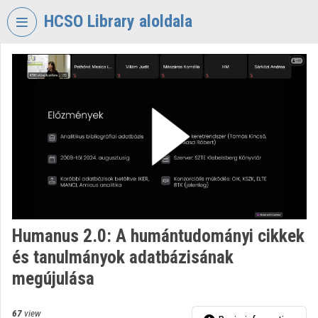
Skip header
Skip menu
Skip content
HCSO Library aloldala
VIDEO
TORIUM
HUNGARIAN
CENTRAL
STATISTICAL
OFFICE
LIBRARY
Organization home
Log In
Humanus 2.0: A humántudományi cikkek
és tanulmányok adatbázisának
Organization discovery
megújulása
Categories
67
view
Organization playlists