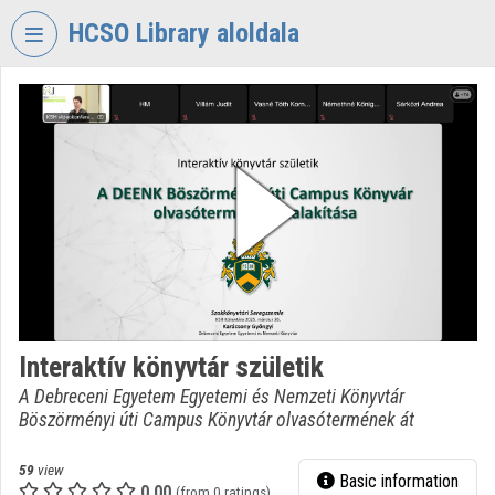
Skip header
Skip menu
Skip content
HCSO Library aloldala
VIDEO
TORIUM
HUNGARIAN
CENTRAL
STATISTICAL
OFFICE
LIBRARY
Organization home
Log In
Interaktív könyvtár születik
A Debreceni Egyetem Egyetemi és Nemzeti Könyvtár
Organization discovery
Böszörményi úti Campus Könyvtár olvasótermének át
Categories
59
view
Basic information
0.00
Organization playlists
(from 0 ratings)