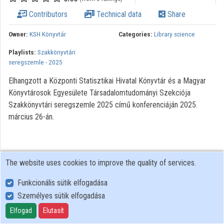
Contributors
Technical data
Share
Organizations
Owner:
KSH Könyvtár
Categories:
Library science
Contributors
Playlists:
Szakkönyvtári
seregszemle - 2025
Elhangzott a Központi Statisztikai Hivatal Könyvtár és a Magyar
Könyvtárosok Egyesülete Társadalomtudományi Szekciója
Szakkönyvtári seregszemle 2025 című konferenciáján 2025.
március 26-án.
The website uses cookies to improve the quality of services.
Funkcionális sütik elfogadása
Személyes sütik elfogadása
User Policy
Adatkezelési tájékoztató (en)
Elfogad
Elutasít
Cookie Policy