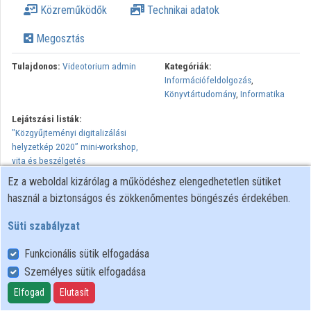
Közreműködők
Technikai adatok
Intézmények
Megosztás
Közreműködők
Tulajdonos:
Videotorium admin
Kategóriák:
Információfeldolgozás
,
Könyvtártudomány
,
Informatika
Lejátszási listák:
"Közgyűjteményi digitalizálási
helyzetkép 2020” mini-workshop,
vita és beszélgetés
Ez a weboldal kizárólag a működéshez elengedhetetlen sütiket
Felvezető:Kokas Károly (SZTE KK) A 15-20 perces felvezető után
használ a biztonságos és zökkenőmentes böngészés érdekében.
8-10 perces korreferátumokat tart:Bánki Zsolt (PIM),Györffy
Szabolcs (OSZK),Maczelka Árpád (OSZK),Biszak Sándor
Süti szabályzat
(ARCANUM),Nagy Gyula (SZTE KK) A korreferátumokhoz
kapcsolódóan vitafórum.
Funkcionális sütik elfogadása
Személyes sütik elfogadása
Elfogad
Elutasít
Felhasználói szabályzat
Adatkezelési tájékoztató