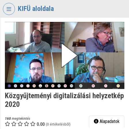
Fejléc kihagyása
Menü kihagyása
Tartalom kihagyása
KIFÜ aloldala
VIDEO
TORIUM
KORMÁNYZATI
INFORMATIKAI
FEJLESZTÉSI
ÜGYNÖKSÉG
Intézményi kezdőlap
Bejelentkezés
Közgyűjteményi digitalizálási helyzetkép
Intézményi felfedezés
2020
Kategóriák
160
megtekintés
Alapadatok
Intézményi listák
0.00
(0 értékelésből)