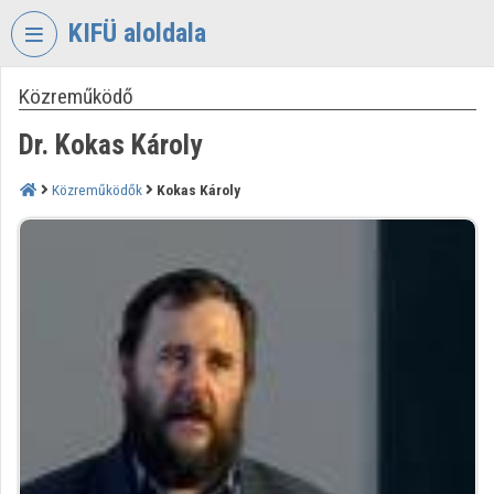
Fejléc kihagyása
Menü kihagyása
Tartalom kihagyása
KIFÜ aloldala
Közreműködő
VIDEO
TORIUM
Dr. Kokas Károly
KORMÁNYZATI
INFORMATIKAI
Közreműködők
Kokas Károly
FEJLESZTÉSI
ÜGYNÖKSÉG
Intézményi kezdőlap
Bejelentkezés
Intézményi felfedezés
Kategóriák
Intézményi listák