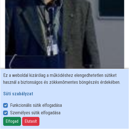
Intézmények
Közreműködők
Ez a weboldal kizárólag a működéshez elengedhetetlen sütiket
könyvtáros, irodalmár
használ a biztonságos és zökkenőmentes böngészés érdekében.
Közreműködő felvételei
Süti szabályzat
Funkcionális sütik elfogadása
Névjegyek
Személyes sütik elfogadása
Névjegy
Elfogad
Elutasít