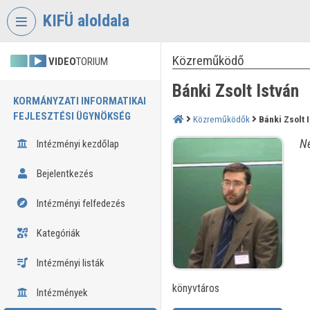
Fejléc kihagyása
Menü kihagyása
Tartalom kihagyása
KIFÜ aloldala
Közreműködő
VIDEO
TORIUM
Bánki Zsolt István
KORMÁNYZATI INFORMATIKAI
FEJLESZTÉSI ÜGYNÖKSÉG
Közreműködők
Bánki Zsolt 
Né
Intézményi kezdőlap
Bejelentkezés
Intézményi felfedezés
Kategóriák
Intézményi listák
könyvtáros
Intézmények