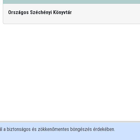
Országos Széchényi Könyvtár
nál a biztonságos és zökkenőmentes böngészés érdekében.