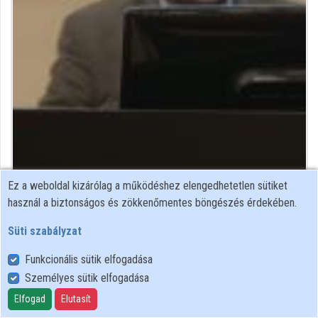
Intézmények
Közreműködők
Ez a weboldal kizárólag a működéshez elengedhetetlen sütiket
Közreműködő felvételei
használ a biztonságos és zökkenőmentes böngészés érdekében.
Süti szabályzat
Névjegyek
Funkcionális sütik elfogadása
Névjegy
Személyes sütik elfogadása
Elfogad
Elutasít
Országos Széchényi Könyvtár