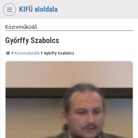
Fejléc kihagyása
Menü kihagyása
Tartalom kihagyása
KIFÜ aloldala
Közreműködő
VIDEO
TORIUM
Győrffy Szabolcs
KORMÁNYZATI
INFORMATIKAI
Közreműködők
Győrffy Szabolcs
FEJLESZTÉSI
ÜGYNÖKSÉG
Intézményi kezdőlap
Bejelentkezés
Intézményi felfedezés
Kategóriák
Intézményi listák