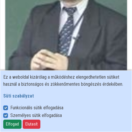
Intézmények
Közreműködők
Ez a weboldal kizárólag a működéshez elengedhetetlen sütiket
Közreműködő felvételei
használ a biztonságos és zökkenőmentes böngészés érdekében.
Süti szabályzat
Névjegyek
Funkcionális sütik elfogadása
Névjegy
Személyes sütik elfogadása
Elfogad
Elutasít
Országos Széchényi Könyvtár