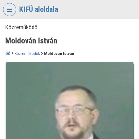
Fejléc kihagyása
Menü kihagyása
Tartalom kihagyása
KIFÜ aloldala
Közreműködő
VIDEO
TORIUM
Moldován István
KORMÁNYZATI
INFORMATIKAI
Közreműködők
Moldován István
FEJLESZTÉSI
ÜGYNÖKSÉG
Intézményi kezdőlap
Bejelentkezés
Intézményi felfedezés
Kategóriák
Intézményi listák