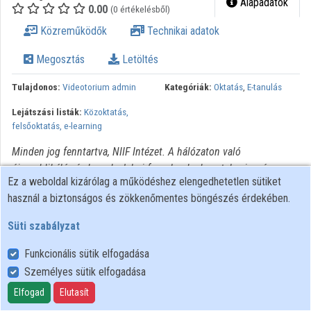
Alapadatok
0.00
(0 értékelésből)
Intézmények
Közreműködők
Technikai adatok
Közreműködők
Megosztás
Letöltés
Tulajdonos:
Videotorium admin
Kategóriák:
Oktatás
,
E-tanulás
Lejátszási listák:
Közoktatás,
felsőoktatás, e-learning
Minden jog fenntartva, NIIF Intézet. A hálózaton való
újrapublikálás és kereskedelmi forgalomba hozatal szigorúan
Ez a weboldal kizárólag a működéshez elengedhetetlen sütiket
tilos! Egyéb célú felhasználás a jogtulajdonos(ok) engedélyéhez
használ a biztonságos és zökkenőmentes böngészés érdekében.
kötött.
Süti szabályzat
Funkcionális sütik elfogadása
Személyes sütik elfogadása
Felhasználói szabályzat
Adatkezelési tájékoztató
Elfogad
Elutasít
Süti szabályzat