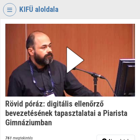
Fejléc kihagyása
Menü kihagyása
Tartalom kihagyása
KIFÜ aloldala
VIDEO
TORIUM
KORMÁNYZATI
INFORMATIKAI
FEJLESZTÉSI
ÜGYNÖKSÉG
Intézményi kezdőlap
Bejelentkezés
Rövid póráz: digitális ellenőrző
Intézményi felfedezés
bevezetésének tapasztalatai a Piarista
Kategóriák
Gimnáziumban
Intézményi listák
761
megtekintés