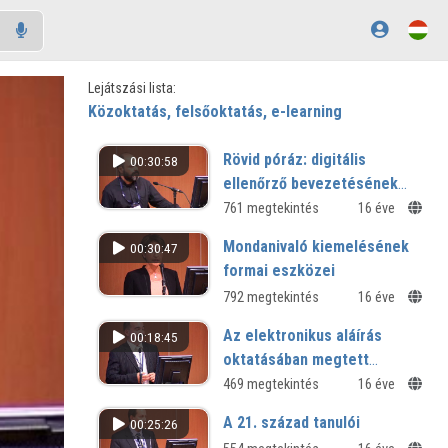
Lejátszási lista:
Közoktatás, felsőoktatás, e-learning
Rövid póráz: digitális
00:30:58
ellenőrző bevezetésének
tapasztalatai a Piarista
761 megtekintés
16 éve
Gimnáziumban
Mondanivaló kiemelésének
00:30:47
formai eszközei
792 megtekintés
16 éve
Az elektronikus aláírás
00:18:45
oktatásában megtett
lépések
469 megtekintés
16 éve
A 21. század tanulói
00:25:26