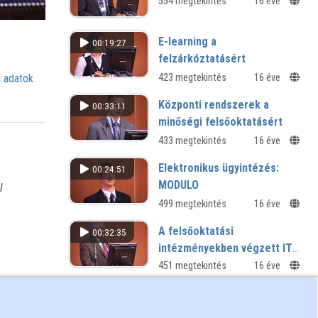
554 megtekintés
16 éve
E-learning a
00:19:27
felzárkóztatásért
 adatok
423 megtekintés
16 éve
Központi rendszerek a
00:33:11
minőségi felsőoktatásért
433 megtekintés
16 éve
Elektronikus ügyintézés:
00:24:51
MODULO
l
499 megtekintés
16 éve
A felsőoktatási
00:32:35
intézményekben végzett IT
ellenőrzések tapasztalatai
451 megtekintés
16 éve
Informatikai rendszerek
00:24:23
menedzsmentje a