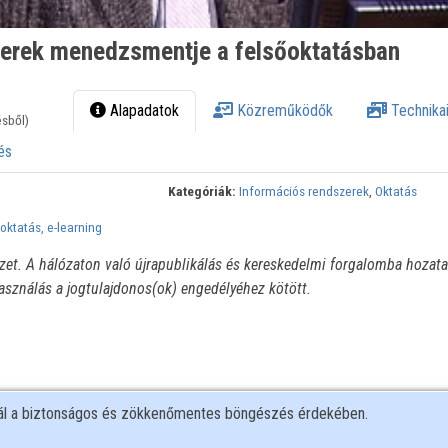
zerek menedzsmentje a felsőoktatásban
Alapadatok
Közreműködők
Technikai
ésből)
és
Kategóriák:
Információs rendszerek
,
Oktatás
oktatás, e-learning
ézet. A hálózaton való újrapublikálás és kereskedelmi forgalomba hozata
használás a jogtulajdonos(ok) engedélyéhez kötött.
nál a biztonságos és zökkenőmentes böngészés érdekében.