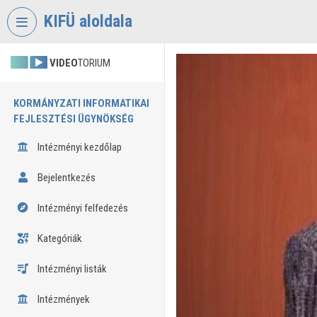
Fejléc kihagyása
Menü kihagyása
Tartalom kihagyása
KIFÜ aloldala
VIDEO
TORIUM
KORMÁNYZATI INFORMATIKAI
FEJLESZTÉSI ÜGYNÖKSÉG
Intézményi kezdőlap
Bejelentkezés
Intézményi felfedezés
Kategóriák
Intézményi listák
Intézmények