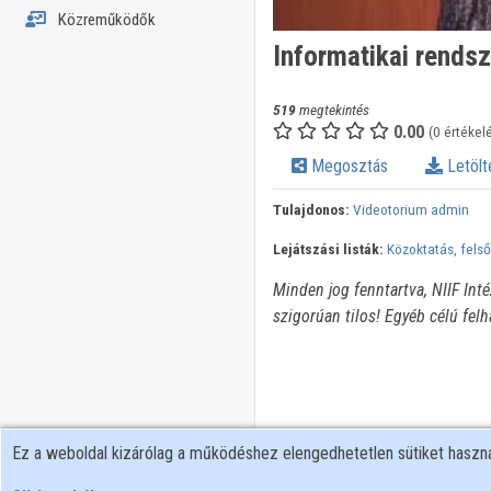
Közreműködők
Informatikai rends
519
megtekintés
0.00
(0 értékel
Megosztás
Letölt
Tulajdonos:
Videotorium admin
Lejátszási listák:
Közoktatás, felső
Minden jog fenntartva, NIIF Int
szigorúan tilos! Egyéb célú fel
Ez a weboldal kizárólag a működéshez elengedhetetlen sütiket hasz