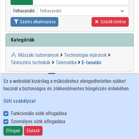
Intézmények
Felhasználó
Felhasználó
Közreműködők
Szűrés alkalmazása
Szűrők törlése
Kategóriák
Műszaki tudományok
Technológiai eljárások
Távközlési technikák
Telematika
E-tanulás
1
2
3
4
5
Ez a weboldal kizárólag a működéshez elengedhetetlen sütiket
használ a biztonságos és zökkenőmentes böngészés érdekében.
00:20:45
KIFÜ
Süti szabályzat
Funkcionális sütik elfogadása
Személyes sütik elfogadása
Elfogad
Elutasít