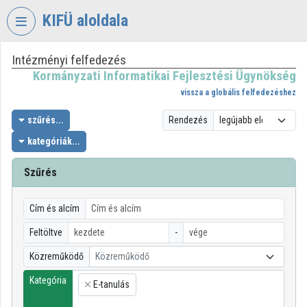
Fejléc kihagyása
Menü kihagyása
Tartalom kihagyása
KIFÜ aloldala
Intézményi felfedezés
VIDEO
TORIUM
Kormányzati Informatikai Fejlesztési Ügynökség
vissza a globális felfedezéshez
KORMÁNYZATI
INFORMATIKAI
szűrés...
Rendezés
FEJLESZTÉSI
kategóriák...
ÜGYNÖKSÉG
Szűrés
Intézményi kezdőlap
Bejelentkezés
Cím és alcím
Intézményi felfedezés
Feltöltve
-
Közreműködő
Közreműködő
Kategóriák
Kategória
E-tanulás
Intézményi listák
×