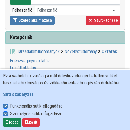
Intézmények
Felhasználó
Felhasználó
Közreműködők
Szűrés alkalmazása
Szűrők törlése
Kategóriák
Társadalomtudományok
Neveléstudomány
Oktatás
Egészségügyi oktatás
Felnőttoktatás
Folyamatos oktatás
Ez a weboldal kizárólag a működéshez elengedhetetlen sütiket
Gondozási tanulmányok
használ a biztonságos és zökkenőmentes böngészés érdekében.
Gyermeknevelési tanulmányok
Süti szabályzat
Karrier tanácsadás
Kísérleti oktatás
Funkcionális sütik elfogadása
Művészeti oktatás
Személyes sütik elfogadása
Nevelési tanácsadás
Elfogad
Elutasít
Nyelvi nevelés