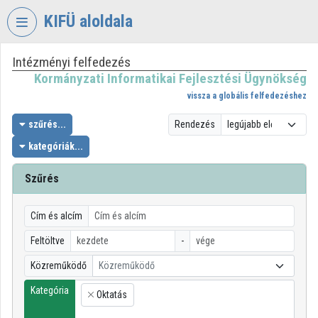
Fejléc kihagyása
Menü kihagyása
Tartalom kihagyása
KIFÜ aloldala
Intézményi felfedezés
VIDEO
TORIUM
Kormányzati Informatikai Fejlesztési Ügynökség
vissza a globális felfedezéshez
KORMÁNYZATI
INFORMATIKAI
szűrés...
Rendezés
FEJLESZTÉSI
kategóriák...
ÜGYNÖKSÉG
Szűrés
Intézményi kezdőlap
Bejelentkezés
Cím és alcím
Intézményi felfedezés
Feltöltve
-
Közreműködő
Közreműködő
Kategóriák
Kategória
Oktatás
Intézményi listák
×