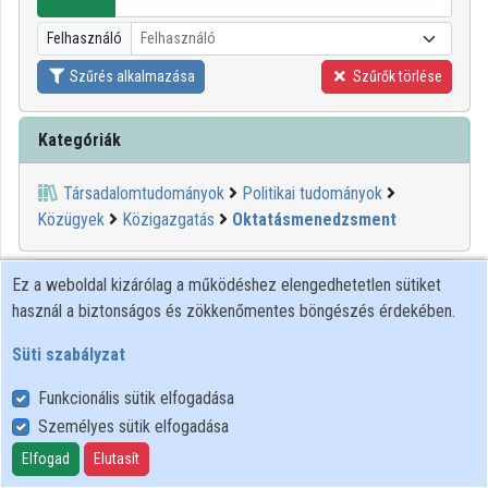
Intézmények
Felhasználó
Felhasználó
Közreműködők
Szűrés alkalmazása
Szűrők törlése
Kategóriák
Társadalomtudományok
Politikai tudományok
Közügyek
Közigazgatás
Oktatásmenedzsment
00:19:28
KIFÜ
Ez a weboldal kizárólag a működéshez elengedhetetlen sütiket
használ a biztonságos és zökkenőmentes böngészés érdekében.
Süti szabályzat
Funkcionális sütik elfogadása
Személyes sütik elfogadása
Elfogad
Elutasít