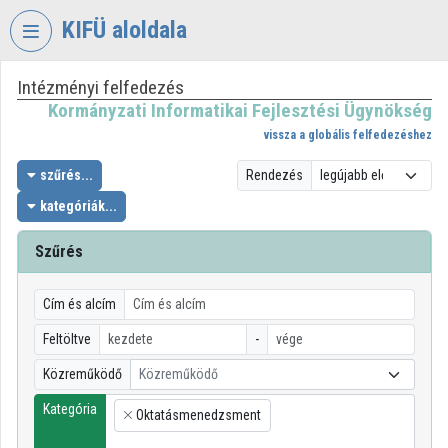
Fejléc kihagyása
Menü kihagyása
Tartalom kihagyása
KIFÜ aloldala
Intézményi felfedezés
VIDEO
TORIUM
Kormányzati Informatikai Fejlesztési Ügynökség
vissza a globális felfedezéshez
KORMÁNYZATI
INFORMATIKAI
szűrés...
Rendezés
FEJLESZTÉSI
kategóriák...
ÜGYNÖKSÉG
Szűrés
Intézményi kezdőlap
Bejelentkezés
Cím és alcím
Intézményi felfedezés
Feltöltve
-
Közreműködő
Közreműködő
Kategóriák
Kategória
Oktatásmenedzsment
Intézményi listák
×