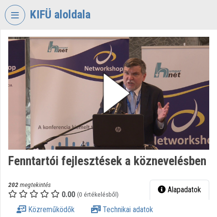
Fejléc kihagyása
Menü kihagyása
Tartalom kihagyása
KIFÜ aloldala
VIDEO
TORIUM
KORMÁNYZATI
INFORMATIKAI
FEJLESZTÉSI
ÜGYNÖKSÉG
Intézményi kezdőlap
Bejelentkezés
Fenntartói fejlesztések a köznevelésben
Intézményi felfedezés
Kategóriák
202
megtekintés
Alapadatok
0.00
(0 értékelésből)
Intézményi listák
Közreműködők
Technikai adatok