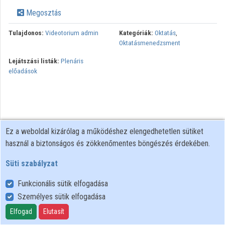
Intézmények
Megosztás
Közreműködők
Tulajdonos:
Videotorium admin
Kategóriák:
Oktatás
,
Oktatásmenedzsment
Lejátszási listák:
Plenáris
előadások
Ez a weboldal kizárólag a működéshez elengedhetetlen sütiket
használ a biztonságos és zökkenőmentes böngészés érdekében.
Süti szabályzat
Funkcionális sütik elfogadása
Személyes sütik elfogadása
Felhasználói szabályzat
Adatkezelési tájékoztató
Elfogad
Elutasít
Süti szabályzat