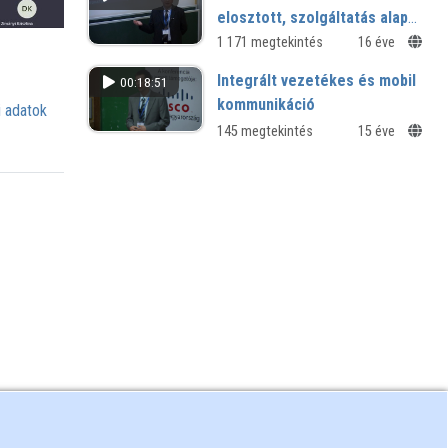
elosztott, szolgáltatás alapú
SaaS modellekben - GRID és
1 171 megtekintés
16 éve
Cloud irányok előnyei és
Integrált vezetékes és mobil
00:18:51
hátrányai
kommunikáció
 adatok
145 megtekintés
15 éve