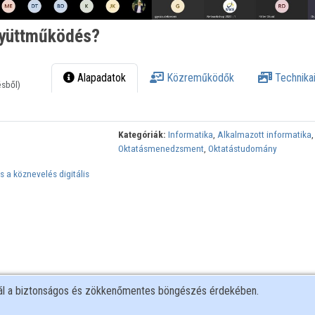
gyüttműködés?
Alapadatok
Közreműködők
Technikai
ésből)
Kategóriák:
Informatika
,
Alkalmazott informatika
,
Oktatásmenedzsment
,
Oktatástudomány
s a köznevelés digitális
nál a biztonságos és zökkenőmentes böngészés érdekében.