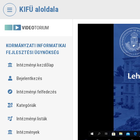
Fejléc kihagyása
Menü kihagyása
Tartalom kihagyása
KIFÜ aloldala
VIDEO
TORIUM
KORMÁNYZATI INFORMATIKAI
FEJLESZTÉSI ÜGYNÖKSÉG
Intézményi kezdőlap
Bejelentkezés
Intézményi felfedezés
Kategóriák
Intézményi listák
Intézmények