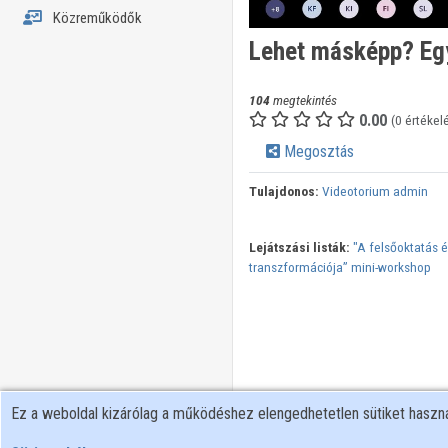
Közreműködők
Lehet másképp? E
104
megtekintés
0.00
(0 értékel
Megosztás
Tulajdonos:
Videotorium admin
Lejátszási listák:
"A felsőoktatás é
transzformációja” mini-workshop
Ez a weboldal kizárólag a működéshez elengedhetetlen sütiket hasz