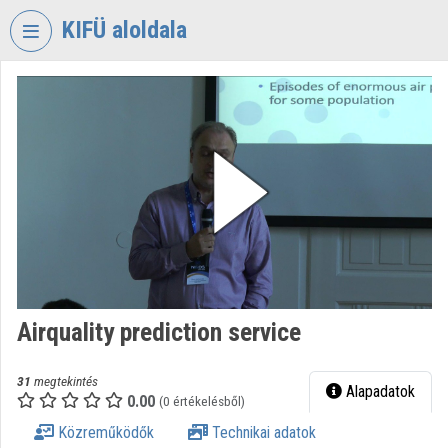
Fejléc kihagyása
Menü kihagyása
Tartalom kihagyása
KIFÜ aloldala
VIDEO
TORIUM
KORMÁNYZATI
INFORMATIKAI
FEJLESZTÉSI
ÜGYNÖKSÉG
Intézményi kezdőlap
Bejelentkezés
Airquality prediction service
Intézményi felfedezés
Kategóriák
31
megtekintés
Alapadatok
0.00
(0 értékelésből)
Intézményi listák
Közreműködők
Technikai adatok