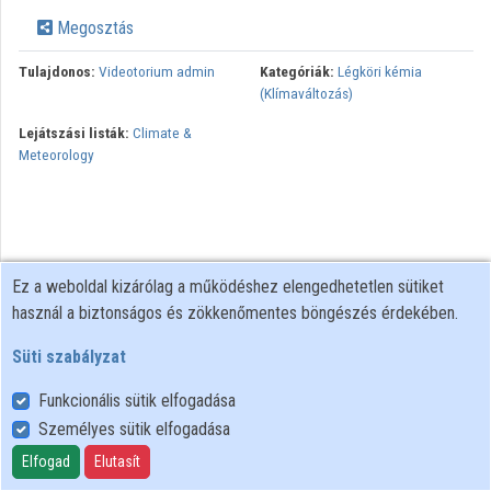
Intézmények
Megosztás
Közreműködők
Tulajdonos:
Videotorium admin
Kategóriák:
Légköri kémia
(Klímaváltozás)
Lejátszási listák:
Climate &
Meteorology
Ez a weboldal kizárólag a működéshez elengedhetetlen sütiket
használ a biztonságos és zökkenőmentes böngészés érdekében.
Süti szabályzat
Funkcionális sütik elfogadása
Személyes sütik elfogadása
Felhasználói szabályzat
Adatkezelési tájékoztató
Elfogad
Elutasít
Süti szabályzat