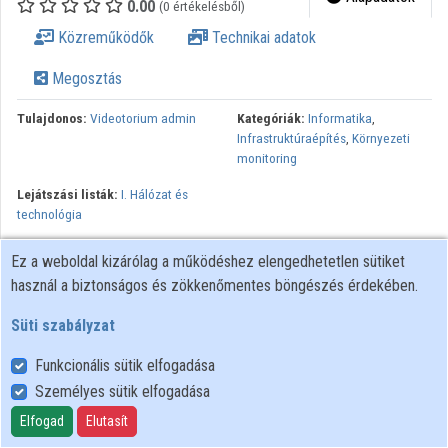
0.00
(0 értékelésből)
Intézmények
Közreműködők
Technikai adatok
Közreműködők
Megosztás
Tulajdonos:
Videotorium admin
Kategóriák:
Informatika
,
Infrastruktúraépítés
,
Környezeti
monitoring
Lejátszási listák:
I. Hálózat és
technológia
Ez a weboldal kizárólag a működéshez elengedhetetlen sütiket
használ a biztonságos és zökkenőmentes böngészés érdekében.
Süti szabályzat
Funkcionális sütik elfogadása
Személyes sütik elfogadása
Felhasználói szabályzat
Adatkezelési tájékoztató
Elfogad
Elutasít
Süti szabályzat