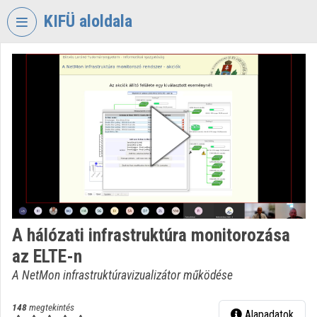
Fejléc kihagyása
Menü kihagyása
Tartalom kihagyása
KIFÜ aloldala
VIDEO
TORIUM
KORMÁNYZATI
INFORMATIKAI
FEJLESZTÉSI
ÜGYNÖKSÉG
Intézményi kezdőlap
Bejelentkezés
A hálózati infrastruktúra monitorozása
Intézményi felfedezés
az ELTE-n
Kategóriák
A NetMon infrastruktúravizualizátor működése
Intézményi listák
148
megtekintés
Alapadatok