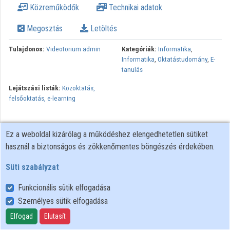
Közreműködők
Technikai adatok
Intézmények
Megosztás
Letöltés
Közreműködők
Tulajdonos:
Videotorium admin
Kategóriák:
Informatika
,
Informatika
,
Oktatástudomány
,
E-
tanulás
Lejátszási listák:
Közoktatás,
felsőoktatás, e-learning
Ez a weboldal kizárólag a működéshez elengedhetetlen sütiket
használ a biztonságos és zökkenőmentes böngészés érdekében.
Süti szabályzat
Funkcionális sütik elfogadása
Személyes sütik elfogadása
Felhasználói szabályzat
Adatkezelési tájékoztató
Elfogad
Elutasít
Süti szabályzat