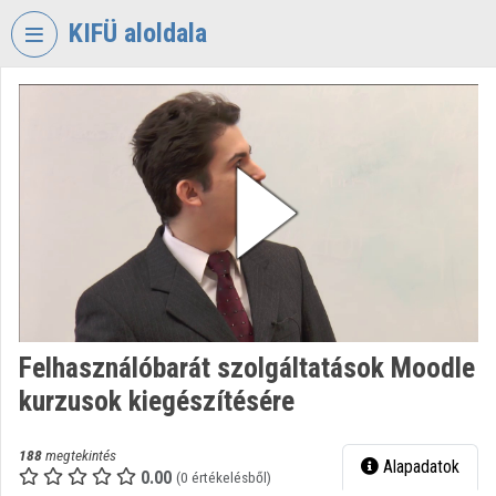
Fejléc kihagyása
Menü kihagyása
Tartalom kihagyása
KIFÜ aloldala
VIDEO
TORIUM
KORMÁNYZATI
INFORMATIKAI
FEJLESZTÉSI
ÜGYNÖKSÉG
Intézményi kezdőlap
Bejelentkezés
Felhasználóbarát szolgáltatások Moodle
Intézményi felfedezés
kurzusok kiegészítésére
Kategóriák
188
megtekintés
Alapadatok
Intézményi listák
0.00
(0 értékelésből)